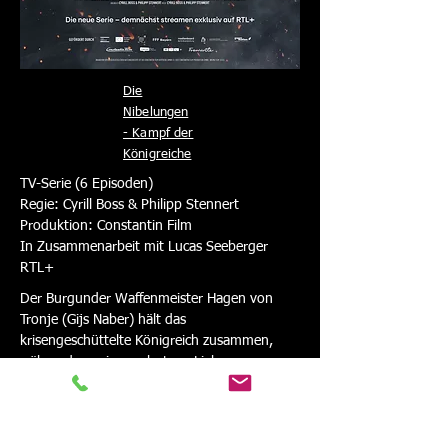
Die
Nibelungen
- Kampf der
Königreiche
TV-Serie (6 Episoden)
Regie: Cyrill Boss & Philipp Stennert
Produktion: Constantin Film
In Zusammenarbeit mit Lucas Seeberger
RTL+
Der Burgunder Waffenmeister Hagen von
Tronje (Gijs Naber) hält das
krisengeschüttelte Königreich zusammen,
während er seine verbotene Liebe zur
Königstochter KriemhildLilja van der Zwaag)
und seine dunkle Vergangenheit verdrängt.
Als der unberechenbare Drachentöter
Siegfried von Xanten (Jannis Niewöhner) in