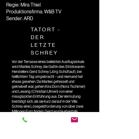
Regie: Mira Thiel
Produktionsfirma: W&B TV
Sender: ARD
TATORT -
DER
LETZTE
SCHREY
Vor der Terrasse eines beliebten Ausflugslokals
wird Marlies Schrey, die Gattin des Strickwaren-
Herstellers Gerd Schrey (Jörg Schüttauf), bei
helllichtem Tag umgebracht – und niemand hat
etwas gesehen. Da Marlies gefesselt und
geknebelt war, gehen Kira Dorn (Nora Tschirner)
und Lessing (Christian Ulmen) von einer
missglückten Entführung aus. Die Vermutung
bestätigt sich, als sie kurz darauf in der Villa
Schrey eine Lösegeldforderung von über zwei
Millionen Euro finden. Gerd wurde ebenfalls
verschleppt, und so ist es an seinem Sohn Maik
(Julius Nitschkoff), das Geld aufzutreiben. Die
Schreys haben eine Kidnap- & Ransom-Policy
abgeschlossen, die schon bald abläuft. Hat Gerd
Schrey seine eigene Entführung inszeniert, um